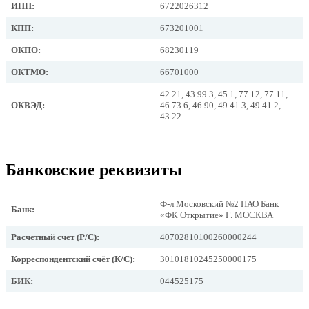
ИНН:
6722026312
КПП:
673201001
ОКПО:
68230119
ОКТМО:
66701000
42.21, 43.99.3, 45.1, 77.12, 77.11,
ОКВЭД:
46.73.6, 46.90, 49.41.3, 49.41.2,
43.22
Банковские реквизиты
Ф-л Московский №2 ПАО Банк
Банк:
«ФК Открытие» Г. МОСКВА
Расчетный счет (Р/С):
40702810100260000244
Корреспондентский счёт (К/С):
30101810245250000175
БИК:
044525175